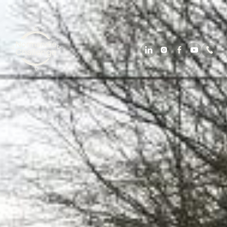
À propos
Nos activités particulier
Nos activités
professionnel
Le cadre
Actualités
Contact
02 31 65 29 21
contact@normandie-challenge.com