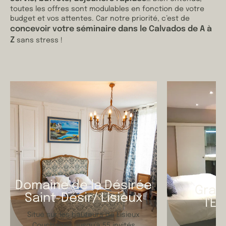
toutes les offres sont modulables en fonction de votre
budget et vos attentes. Car notre priorité, c’est de
concevoir votre séminaire dans le Calvados de A à
Z
sans stress !
Domaine de la Désirée
Gran
Saint-Désir/ Lisieux
l'E
Situé sur les hauteurs de Lisieux
Hôt
Couchages: jusqu’à 55 invités