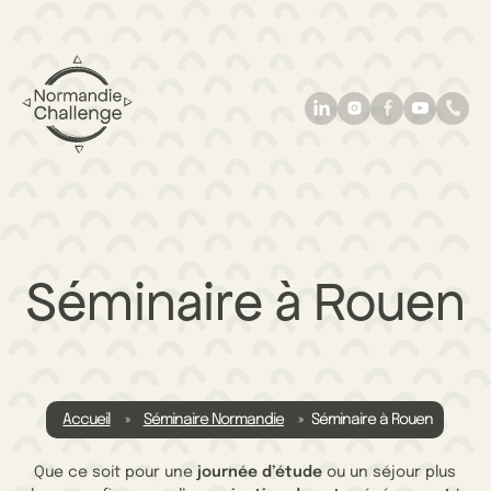
À propos
Nos activités particulier
Nos activités
professionnel
Séminaire à Rouen
Le cadre
Actualités
Contact
02 31 65 29 21
Accueil
»
Séminaire Normandie
»
Séminaire à Rouen
Que ce soit pour une
journée d’étude
ou un séjour plus
contact@normandie-challenge.com